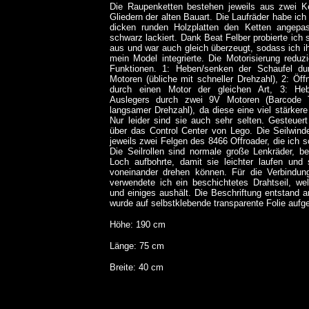
Die Raupenketten bestehen jeweils aus zwei Ke
Gliedern der alten Bauart. Die Laufräder habe ic
dicken runden Holzplatten den Ketten angepas
schwarz lackiert. Dank Beat Felber probierte ich
aus und war auch gleich überzeugt, sodass ich ihn
mein Model integrierte. Die Motorisierung reduzi
Funktionen. 1: Heben/senken der Schaufel du
Motoren (übliche mit schneller Drehzahl), 2: Öff
durch einen Motor der gleichen Art, 3: He
Auslegers durch zwei 9V Motoren (Barcode 
langsamer Drehzahl), da diese eine viel stärkere
Nur leider sind sie auch sehr selten. Gesteuert
über das Control Center von Lego. Die Seilwin
jeweils zwei Felgen des 8466 Offroader, die ich s
Die Seilrollen sind normale große Lenkräder, b
Loch aufbohrte, damit sie leichter laufen und
voneinander drehen können. Für die Verbindun
verwendete ich ein beschichtetes Drahtseil, welc
und einiges
aushält
.
Die Beschriftung entstand 
wurde auf selbstklebende transparente Folie aufg
Höhe: 190 cm
Länge: 75 cm
Breite: 40 cm